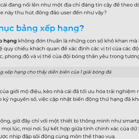
ái đang nổi lên như một địa chỉ đáng tin cậy để theo dõi
ne này thu hút đông đảo user đến như vậy?
 mục bảng xếp hạng?
p hạng
không đơn thuần là những con số khô khan mà là
hệ quy chiếu khách quan để xác định các vị trí của các đ
c, phong độ và vị thế của đội bóng thân yêu trong tương
g xếp hạng cho thấy diễn biến của 1 giải bóng đá
ủa giới mộ điệu, kèo nhà cái đã tối ưu hóa trải nghiệm
ào kỷ nguyên số, việc cập nhật biến động thứ hạng đã k
thống, giờ đây chỉ với một thiết bị thông minh như sma
mọi lúc, mọi nơi. Sự kết hợp giữa tính chính xác của dữ l
 được nhịp đập sôi động cùng môn thể thao vua.