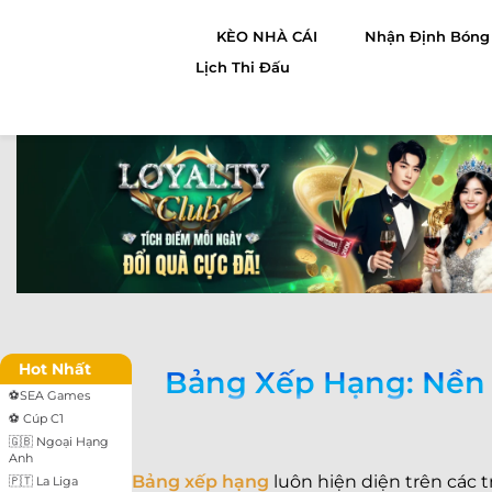
nội
KÈO NHÀ CÁI
Nhận Định Bóng
dung
Lịch Thi Đấu
Hot Nhất
Bảng Xếp Hạng: Nền 
⚽SEA Games
⚽ Cúp C1
🇬🇧 Ngoại Hạng
Anh
Bảng xếp hạng
luôn hiện diện trên các
🇵🇹 La Liga