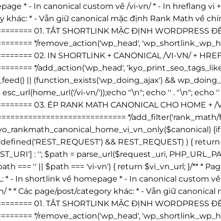
page * - In canonical custom về /vi-vn/ * - In hreflang vi +
y khác: * - Vẫn giữ canonical mặc định Rank Math về chín
========== 01. TẮT SHORTLINK MẶC ĐỊNH WORDPRESS 
==== */remove_action('wp_head', 'wp_shortlink_wp_head
======== 02. IN SHORTLINK + CANONICAL /VI-VN/ + H
==== */add_action('wp_head', 'kyo_print_seo_tags_like
 is_feed() || (function_exists('wp_doing_ajax') && wp_do
 esc_url(home_url('/vi-vn/'));echo "\n"; echo '
' . "\n"; echo '
========= 03. ÉP RANK MATH CANONICAL CHO HOME + 
========================= */add_filter('rank_math/fr
rankmath_canonical_home_vi_vn_only($canonical) {if ( is
 (defined('REST_REQUEST') && REST_REQUEST) ) { return $c
I'] : ''; $path = parse_url($request_uri, PHP_URL_PATH);
ath === '' || $path === 'vi-vn') { return $vi_vn_url; }/** 
L: * - In shortlink về homepage * - In canonical custom về /v
n/ * * Các page/post/category khác: * - Vẫn giữ canonica
========== 01. TẮT SHORTLINK MẶC ĐỊNH WORDPRESS 
==== */remove_action('wp_head', 'wp_shortlink_wp_head