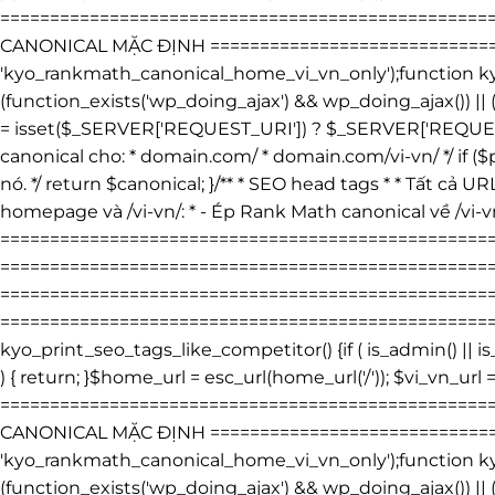
================================================
CANONICAL MẶC ĐỊNH ================================
'kyo_rankmath_canonical_home_vi_vn_only');function kyo_
(function_exists('wp_doing_ajax') && wp_doing_ajax()) ||
= isset($_SERVER['REQUEST_URI']) ? $_SERVER['REQUEST_UR
canonical cho: * domain.com/ * domain.com/vi-vn/ */ if ($p
nó. */ return $canonical; }/** * SEO head tags * * Tất cả UR
homepage và /vi-vn/: * - Ép Rank Math canonical về /vi-v
===============================================
=====================================================
=================================================
=====================================================
kyo_print_seo_tags_like_competitor() {if ( is_admin() ||
) { return; }$home_url = esc_url(home_url('/')); $vi_vn_url =
================================================
CANONICAL MẶC ĐỊNH ================================
'kyo_rankmath_canonical_home_vi_vn_only');function kyo_
(function_exists('wp_doing_ajax') && wp_doing_ajax()) ||