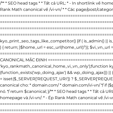
/** * SEO head tags * * Tất cả URL: * - In shortlink về home
Rank Math canonical về /vi-vn/ * * Các page/post/categor
===============================================
=====================================================
=================================================
=====================================================
kyo_print_seo_tags_like_competitor() {if ( is_admin() ||
) { return; }$home_url = esc_url(home_url('/')); $vi_vn_url =
================================================
CANONICAL MẶC ĐỊNH ================================
'kyo_rankmath_canonical_home_vi_vn_only');function kyo_
(function_exists('wp_doing_ajax') && wp_doing_ajax()) ||
= isset($_SERVER['REQUEST_URI']) ? $_SERVER['REQUEST_UR
canonical cho: * domain.com/ * domain.com/vi-vn/ */ if ($p
nó. */ return $canonical; }/** * SEO head tags * * Tất cả UR
homepage và /vi-vn/: * - Ép Rank Math canonical về /vi-v
===============================================
=====================================================