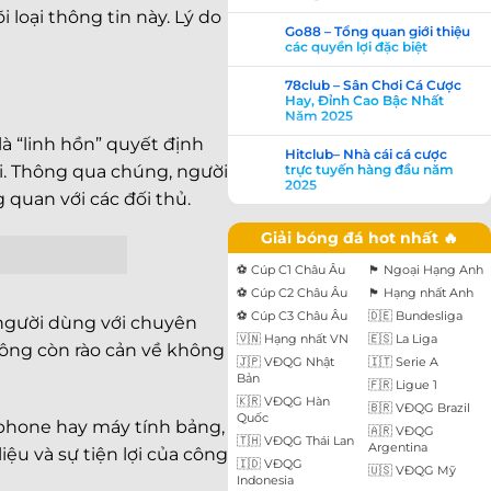
 loại thông tin này. Lý do
Go88 – Tổng quan giới thiệu
các quyền lợi đặc biệt
78club – Sân Chơi Cá Cược
Hay, Đỉnh Cao Bậc Nhất
Năm 2025
 “linh hồn” quyết định
Hitclub– Nhà cái cá cược
trực tuyến hàng đầu năm
ội. Thông qua chúng, người
2025
 quan với các đối thủ.
Giải bóng đá hot nhất 🔥
⚽️ Cúp C1 Châu Âu
🏴󠁧󠁢󠁥󠁮󠁧󠁿 Ngoại Hạng Anh
⚽️ Cúp C2 Châu Âu
🏴󠁧󠁢󠁥󠁮󠁧󠁿 Hạng nhất Anh
⚽️ Cúp C3 Châu Âu
🇩🇪 Bundesliga
 người dùng với chuyên
🇻🇳 Hạng nhất VN
🇪🇸 La Liga
hông còn rào cản về không
🇯🇵 VĐQG Nhật
🇮🇹 Serie A
Bản
🇫🇷 Ligue 1
🇰🇷 VĐQG Hàn
🇧🇷 VĐQG Brazil
Quốc
rtphone hay máy tính bảng,
🇦🇷 VĐQG
🇹🇭 VĐQG Thái Lan
Argentina
iệu và sự tiện lợi của công
🇮🇩 VĐQG
🇺🇸 VĐQG Mỹ
Indonesia