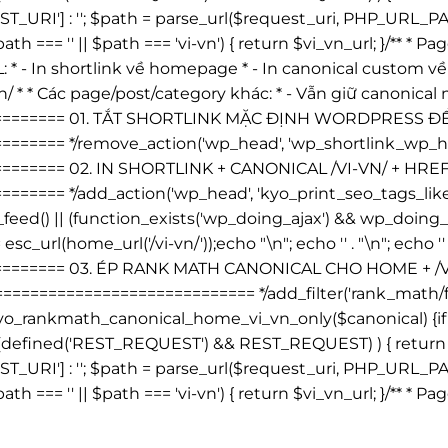
I'] : ''; $path = parse_url($request_uri, PHP_URL_PATH);
ath === '' || $path === 'vi-vn') { return $vi_vn_url; }/** 
L: * - In shortlink về homepage * - In canonical custom về /v
n/ * * Các page/post/category khác: * - Vẫn giữ canonica
========== 01. TẮT SHORTLINK MẶC ĐỊNH WORDPRESS 
==== */remove_action('wp_head', 'wp_shortlink_wp_head
======== 02. IN SHORTLINK + CANONICAL /VI-VN/ + H
==== */add_action('wp_head', 'kyo_print_seo_tags_like
 is_feed() || (function_exists('wp_doing_ajax') && wp_do
 esc_url(home_url('/vi-vn/'));echo "\n"; echo '
' . "\n"; echo '
========= 03. ÉP RANK MATH CANONICAL CHO HOME + 
========================= */add_filter('rank_math/fr
rankmath_canonical_home_vi_vn_only($canonical) {if ( is
 (defined('REST_REQUEST') && REST_REQUEST) ) { return $c
I'] : ''; $path = parse_url($request_uri, PHP_URL_PATH);
ath === '' || $path === 'vi-vn') { return $vi_vn_url; }/** 