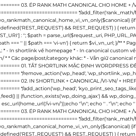
========= 03. ÉP RANK MATH CANONICAL CHO HOME + 
========================= */add_filter('rank_math/fr
rankmath_canonical_home_vi_vn_only($canonical) {if ( is
 (defined('REST_REQUEST') && REST_REQUEST) ) { return $c
I'] : ''; $path = parse_url($request_uri, PHP_URL_PATH);
ath === '' || $path === 'vi-vn') { return $vi_vn_url; }/** 
L: * - In shortlink về homepage * - In canonical custom về /v
n/ * * Các page/post/category khác: * - Vẫn giữ canonica
========== 01. TẮT SHORTLINK MẶC ĐỊNH WORDPRESS 
==== */remove_action('wp_head', 'wp_shortlink_wp_head
======== 02. IN SHORTLINK + CANONICAL /VI-VN/ + H
==== */add_action('wp_head', 'kyo_print_seo_tags_like
 is_feed() || (function_exists('wp_doing_ajax') && wp_do
 esc_url(home_url('/vi-vn/'));echo "\n"; echo '
' . "\n"; echo '
========= 03. ÉP RANK MATH CANONICAL CHO HOME + 
========================= */add_filter('rank_math/fr
rankmath_canonical_home_vi_vn_only($canonical) {if ( is
 (defined('REST_REQUEST') && REST_REQUEST) ) { return $c