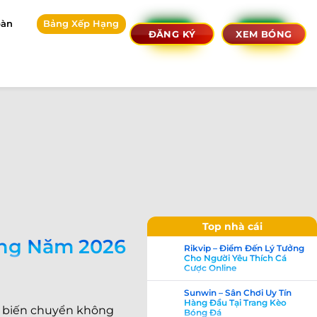
bàn
Bảng Xếp Hạng
ĐĂNG KÝ
XEM BÓNG
Top nhà cái
ong Năm 2026
Rikvip – Điểm Đến Lý Tưởng
Cho Người Yêu Thích Cá
Cược Online
Sunwin – Sân Chơi Uy Tín
Hàng Đầu Tại Trang Kèo
g biến chuyển không
Bóng Đá