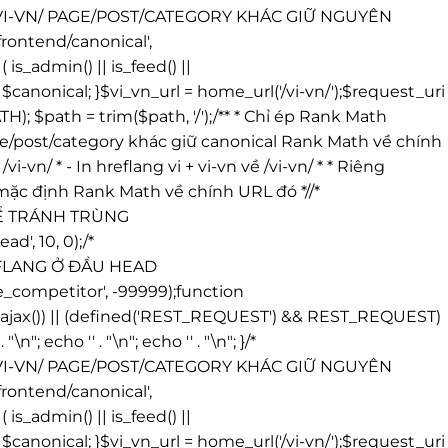
/VI-VN/ PAGE/POST/CATEGORY KHÁC GIỮ NGUYÊN
ontend/canonical',
_admin() || is_feed() ||
anonical; }$vi_vn_url = home_url('/vi-vn/');$request_uri
 $path = trim($path, '/');/** * Chỉ ép Rank Math
* Page/post/category khác giữ canonical Rank Math về chính
i-vn/ * - In hreflang vi + vi-vn về /vi-vn/ * * Riêng
l mặc định Rank Math về chính URL đó *//*
ĐỂ TRÁNH TRÙNG
', 10, 0);/*
REFLANG Ở ĐẦU HEAD
_competitor', -99999);function
ing_ajax()) || (defined('REST_REQUEST') && REST_REQUEST)
' . "\n"; echo '
' . "\n"; echo '
' . "\n"; }/*
/VI-VN/ PAGE/POST/CATEGORY KHÁC GIỮ NGUYÊN
ontend/canonical',
_admin() || is_feed() ||
anonical; }$vi_vn_url = home_url('/vi-vn/');$request_uri