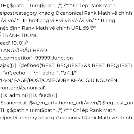
 $path = trim($path, '/');/** * Chỉ ép Rank Math
* Page/post/category khác giữ canonical Rank Math về chính
i-vn/ * - In hreflang vi + vi-vn về /vi-vn/ * * Riêng
l mặc định Rank Math về chính URL đó *//*
ĐỂ TRÁNH TRÙNG
', 10, 0);/*
REFLANG Ở ĐẦU HEAD
_competitor', -99999);function
ing_ajax()) || (defined('REST_REQUEST') && REST_REQUEST)
' . "\n"; echo '
' . "\n"; echo '
' . "\n"; }/*
/VI-VN/ PAGE/POST/CATEGORY KHÁC GIỮ NGUYÊN
ontend/canonical',
_admin() || is_feed() ||
anonical; }$vi_vn_url = home_url('/vi-vn/');$request_uri
 $path = trim($path, '/');/** * Chỉ ép Rank Math
* Page/post/category khác giữ canonical Rank Math về chính