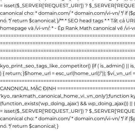
= isset($_SERVER['REQUEST_URI']) ? $_SERVER['REQUEST_UR
canonical cho: * domain.com/ * domain.com/vi-vn/ */ if ($p
nó. */ return $canonical; }/** * SEO head tags * * Tất cả UR
homepage và /vi-vn/: * - Ép Rank Math canonical về /vi-v
===============================================
=====================================================
=================================================
=====================================================
kyo_print_seo_tags_like_competitor() {if ( is_admin() ||
) { return; }$home_url = esc_url(home_url('/')); $vi_vn_url =
================================================
CANONICAL MẶC ĐỊNH ================================
'kyo_rankmath_canonical_home_vi_vn_only');function kyo_
(function_exists('wp_doing_ajax') && wp_doing_ajax()) ||
= isset($_SERVER['REQUEST_URI']) ? $_SERVER['REQUEST_UR
canonical cho: * domain.com/ * domain.com/vi-vn/ */ if ($p
Chuyển
nó. */ return $canonical; }
đến