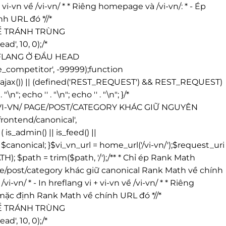
 vi-vn về /vi-vn/ * * Riêng homepage và /vi-vn/: * - Ép
h URL đó *//*
ĐỂ TRÁNH TRÙNG
', 10, 0);/*
REFLANG Ở ĐẦU HEAD
_competitor', -99999);function
ing_ajax()) || (defined('REST_REQUEST') && REST_REQUEST)
' . "\n"; echo '
' . "\n"; echo '
' . "\n"; }/*
/VI-VN/ PAGE/POST/CATEGORY KHÁC GIỮ NGUYÊN
ontend/canonical',
_admin() || is_feed() ||
anonical; }$vi_vn_url = home_url('/vi-vn/');$request_uri
 $path = trim($path, '/');/** * Chỉ ép Rank Math
* Page/post/category khác giữ canonical Rank Math về chính
i-vn/ * - In hreflang vi + vi-vn về /vi-vn/ * * Riêng
l mặc định Rank Math về chính URL đó *//*
ĐỂ TRÁNH TRÙNG
', 10, 0);/*