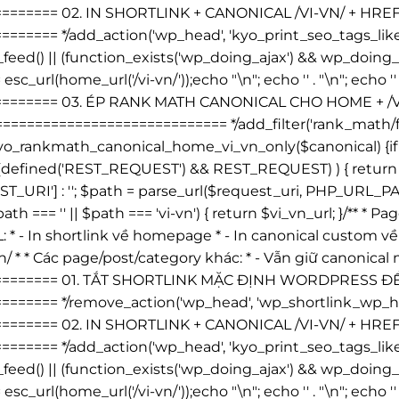
======== 02. IN SHORTLINK + CANONICAL /VI-VN/ + H
==== */add_action('wp_head', 'kyo_print_seo_tags_like
 is_feed() || (function_exists('wp_doing_ajax') && wp_do
 esc_url(home_url('/vi-vn/'));echo "\n"; echo '
' . "\n"; echo '
========= 03. ÉP RANK MATH CANONICAL CHO HOME + 
========================= */add_filter('rank_math/fr
rankmath_canonical_home_vi_vn_only($canonical) {if ( is
 (defined('REST_REQUEST') && REST_REQUEST) ) { return $c
I'] : ''; $path = parse_url($request_uri, PHP_URL_PATH);
ath === '' || $path === 'vi-vn') { return $vi_vn_url; }/** 
L: * - In shortlink về homepage * - In canonical custom về /v
n/ * * Các page/post/category khác: * - Vẫn giữ canonica
========== 01. TẮT SHORTLINK MẶC ĐỊNH WORDPRESS 
==== */remove_action('wp_head', 'wp_shortlink_wp_head
======== 02. IN SHORTLINK + CANONICAL /VI-VN/ + H
==== */add_action('wp_head', 'kyo_print_seo_tags_like
 is_feed() || (function_exists('wp_doing_ajax') && wp_do
 esc_url(home_url('/vi-vn/'));echo "\n"; echo '
' . "\n"; echo '