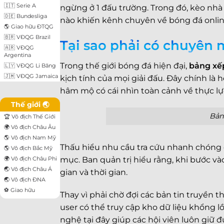
🇮🇹 Serie A
ngừng ở 1 đấu trường. Trong đó, kèo nhà c
🇩🇪 Bundesliga
nào khiến kênh chuyên về bóng đá onli
🌎 Giao hữu ĐTQG
🇧🇷 VĐQG Brazil
Tại sao phải có chuyên
🇦🇷 VĐQG
Argentina
Trong thế giới bóng đá hiện đại,
bảng xế
🇱🇾 VĐQG Li Băng
🇯🇲 VĐQG Jamaica
kịch tính của mọi giải đấu. Đây chính là 
hâm mộ có cái nhìn toàn cảnh về thực lự
Thế giới 🌏
Bản
🏆 Vô địch Thế Giới
🌍️ Vô địch Châu Âu
🌎️️ Vô địch Nam Mỹ
Thấu hiểu nhu cầu tra cứu nhanh chóng c
🌎️ Vô địch Bắc Mỹ
mục. Ban quản trị hiểu rằng, khi bước v
🌍️️ Vô địch Châu Phi
🌏️️ Vô địch Châu Á
gian và thời gian.
🌏️️ Vô địch ĐNA
⚽️️️ Giao hữu
Thay vì phải chờ đợi các bản tin truyền 
user có thể truy cập kho dữ liệu khổng lồ 
nghệ tại đây giúp các hội viên luôn giữ