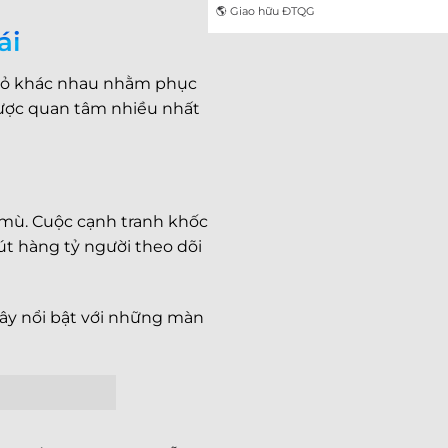
🌎 Giao hữu ĐTQG
ái
nhỏ khác nhau nhằm phục
 được quan tâm nhiều nhất
mù. Cuộc cạnh tranh khốc
hút hàng tỷ người theo dõi
đây nổi bật với những màn