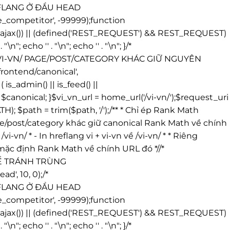
REFLANG Ở ĐẦU HEAD
_competitor', -99999);function
ing_ajax()) || (defined('REST_REQUEST') && REST_REQUEST)
' . "\n"; echo '
' . "\n"; echo '
' . "\n"; }/*
/VI-VN/ PAGE/POST/CATEGORY KHÁC GIỮ NGUYÊN
ontend/canonical',
_admin() || is_feed() ||
anonical; }$vi_vn_url = home_url('/vi-vn/');$request_uri
 $path = trim($path, '/');/** * Chỉ ép Rank Math
* Page/post/category khác giữ canonical Rank Math về chính
i-vn/ * - In hreflang vi + vi-vn về /vi-vn/ * * Riêng
l mặc định Rank Math về chính URL đó *//*
ĐỂ TRÁNH TRÙNG
', 10, 0);/*
REFLANG Ở ĐẦU HEAD
_competitor', -99999);function
ing_ajax()) || (defined('REST_REQUEST') && REST_REQUEST)
' . "\n"; echo '
' . "\n"; echo '
' . "\n"; }/*