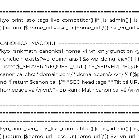
=================================================
=====================================================
kyo_print_seo_tags_like_competitor() {if ( is_admin() ||
) { return; }$home_url = esc_url(home_url('/')); $vi_vn_url =
================================================
CANONICAL MẶC ĐỊNH ================================
'kyo_rankmath_canonical_home_vi_vn_only');function kyo_
(function_exists('wp_doing_ajax') && wp_doing_ajax()) ||
= isset($_SERVER['REQUEST_URI']) ? $_SERVER['REQUEST_UR
canonical cho: * domain.com/ * domain.com/vi-vn/ */ if ($p
nó. */ return $canonical; }/** * SEO head tags * * Tất cả UR
homepage và /vi-vn/: * - Ép Rank Math canonical về /vi-v
===============================================
=====================================================
=================================================
=====================================================
kyo_print_seo_tags_like_competitor() {if ( is_admin() ||
) { return; }$home_url = esc_url(home_url('/')); $vi_vn_url =