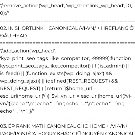
*/remove_action('wp_head', 'wp_shortlink_wp_head', 10,
0);/*
=================================================
02. IN SHORTLINK + CANONICAL /VI-VN/ + HREFLANG Ở
ĐẦU HEAD
=================================================
*/add_action('wp_head',
'kyo_print_seo_tags_like_competitor', -99999);function
kyo_print_seo_tags_like_competitor() {if ( is_admin() ||
is_feed() || (function_exists('wp_doing_ajax') &&
wp_doing_ajax()) || (defined('REST_REQUEST') &&
REST_REQUEST) ) { return; }$home_url =
esc_url(home_url('/')); $vi_vn_url = esc_url(home_url('/vi-
vn/'));echo "\n"; echo '
' . "\n"; echo '
' . "\n"; echo '
' . "\n";
echo '
' . "\n"; }/*
=================================================
03. ÉP RANK MATH CANONICAL CHO HOME + /VI-VN/
PAGE/POST/CATEGORY KHÁC GIỮ NGUYÊN CANONICAL