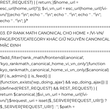
REST_REQUEST) ) { return; }$home_url =
esc_url(home_url('/')); $vi_vn_url = esc_url(home_url('/vi-
vn/'));echo "\n"; echo '
' . "\n"; echo '
' . "\n"; echo '
' . "\n";
echo '
' . "\n"; }/*
=================================================
03. ÉP RANK MATH CANONICAL CHO HOME + /VI-VN/
PAGE/POST/CATEGORY KHÁC GIỮ NGUYÊN CANONICAL
MẶC ĐỊNH
=================================================
*/add_filter('rank_math/frontend/canonical',
'kyo_rankmath_canonical_home_vi_vn_only');function
kyo_rankmath_canonical_home_vi_vn_only($canonical)
{if ( is_admin() || is_feed() ||
(function_exists('wp_doing_ajax') && wp_doing_ajax()) ||
(defined('REST_REQUEST') && REST_REQUEST) ) {
return $canonical; }$vi_vn_url = home_url('/vi-
vn/');$request_uri = isset($_SERVER['REQUEST_URI']) ?
$_SERVER['REQUEST_URI'] : ''; $path =