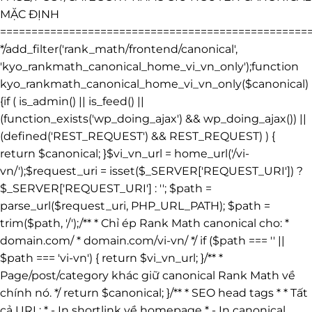
MẶC ĐỊNH
=================================================
*/add_filter('rank_math/frontend/canonical',
'kyo_rankmath_canonical_home_vi_vn_only');function
kyo_rankmath_canonical_home_vi_vn_only($canonical)
{if ( is_admin() || is_feed() ||
(function_exists('wp_doing_ajax') && wp_doing_ajax()) ||
(defined('REST_REQUEST') && REST_REQUEST) ) {
return $canonical; }$vi_vn_url = home_url('/vi-
vn/');$request_uri = isset($_SERVER['REQUEST_URI']) ?
$_SERVER['REQUEST_URI'] : ''; $path =
parse_url($request_uri, PHP_URL_PATH); $path =
trim($path, '/');/** * Chỉ ép Rank Math canonical cho: *
domain.com/ * domain.com/vi-vn/ */ if ($path === '' ||
$path === 'vi-vn') { return $vi_vn_url; }/** *
Page/post/category khác giữ canonical Rank Math về
chính nó. */ return $canonical; }/** * SEO head tags * * Tất
cả URL: * - In shortlink về homepage * - In canonical