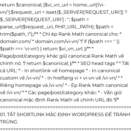
return $canonical; }$vi_vn_url = home_url('/vi-
vn/');$request_uri = isset($_SERVER['REQUEST_URI']) ?
$_SERVER['REQUEST_URI'] : ''; $path =
parse_url($request_uri, PHP_URL_PATH); $path =
trim($path, '/');/** * Chỉ ép Rank Math canonical cho: *
domain.com/ * domain.com/vi-vn/ */ if ($path === '' ||
$path === 'vi-vn') { return $vi_vn_url; }/** *
Page/post/category khác giữ canonical Rank Math về
chính nó. */ return $canonical; }/** * SEO head tags * * Tất
cả URL: * - In shortlink về homepage * - In canonical
custom về /vi-vn/ * - In hreflang vi + vi-vn về /vi-vn/ * *
Riêng homepage và /vi-vn/: * - Ép Rank Math canonical
về /vi-vn/ * * Các page/post/category khác: * - Vẫn giữ
canonical mặc định Rank Math về chính URL đó *//*
=================================================
01. TẮT SHORTLINK MẶC ĐỊNH WORDPRESS ĐỂ TRÁNH
TRÙNG
=================================================