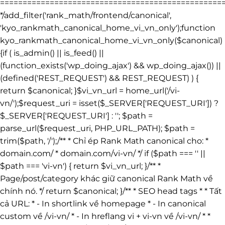
=================================================
*/add_filter('rank_math/frontend/canonical',
'kyo_rankmath_canonical_home_vi_vn_only');function
kyo_rankmath_canonical_home_vi_vn_only($canonical)
{if ( is_admin() || is_feed() ||
(function_exists('wp_doing_ajax') && wp_doing_ajax()) ||
(defined('REST_REQUEST') && REST_REQUEST) ) {
return $canonical; }$vi_vn_url = home_url('/vi-
vn/');$request_uri = isset($_SERVER['REQUEST_URI']) ?
$_SERVER['REQUEST_URI'] : ''; $path =
parse_url($request_uri, PHP_URL_PATH); $path =
trim($path, '/');/** * Chỉ ép Rank Math canonical cho: *
domain.com/ * domain.com/vi-vn/ */ if ($path === '' ||
$path === 'vi-vn') { return $vi_vn_url; }/** *
Page/post/category khác giữ canonical Rank Math về
chính nó. */ return $canonical; }/** * SEO head tags * * Tất
cả URL: * - In shortlink về homepage * - In canonical
custom về /vi-vn/ * - In hreflang vi + vi-vn về /vi-vn/ * *