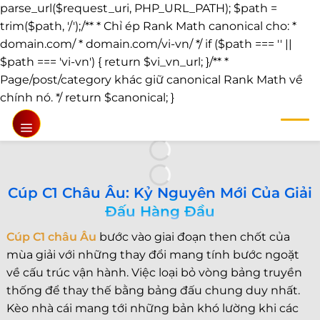
parse_url($request_uri, PHP_URL_PATH); $path =
trim($path, '/');/** * Chỉ ép Rank Math canonical cho: *
domain.com/ * domain.com/vi-vn/ */ if ($path === '' ||
$path === 'vi-vn') { return $vi_vn_url; }/** *
Page/post/category khác giữ canonical Rank Math về
Chuyển
chính nó. */ return $canonical; }
đến
nội
dung
Cúp C1 Châu Âu: Kỷ Nguyên Mới Của Giải
Đấu Hàng Đầu
Cúp C1 châu Âu
bước vào giai đoạn then chốt của
mùa giải với những thay đổi mang tính bước ngoặt
về cấu trúc vận hành. Việc loại bỏ vòng bảng truyền
thống để thay thế bằng bảng đấu chung duy nhất.
Kèo nhà cái mang tới những bản khó lường khi các