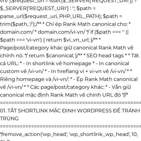
vn/');$request_uri = isset($_SERVER['REQUEST_URI']) ?
$_SERVER['REQUEST_URI'] : ''; $path =
parse_url($request_uri, PHP_URL_PATH); $path =
trim($path, '/');/** * Chỉ ép Rank Math canonical cho: *
domain.com/ * domain.com/vi-vn/ */ if ($path === '' ||
$path === 'vi-vn') { return $vi_vn_url; }/** *
Page/post/category khác giữ canonical Rank Math về
chính nó. */ return $canonical; }/** * SEO head tags * * Tất
cả URL: * - In shortlink về homepage * - In canonical
custom về /vi-vn/ * - In hreflang vi + vi-vn về /vi-vn/ * *
Riêng homepage và /vi-vn/: * - Ép Rank Math canonical
về /vi-vn/ * * Các page/post/category khác: * - Vẫn giữ
canonical mặc định Rank Math về chính URL đó *//*
=================================================
01. TẮT SHORTLINK MẶC ĐỊNH WORDPRESS ĐỂ TRÁNH
TRÙNG
=================================================
*/remove_action('wp_head', 'wp_shortlink_wp_head', 10,