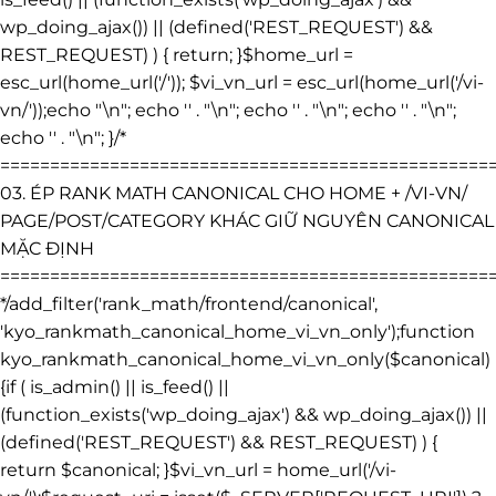
wp_doing_ajax()) || (defined('REST_REQUEST') &&
REST_REQUEST) ) { return; }$home_url =
esc_url(home_url('/')); $vi_vn_url = esc_url(home_url('/vi-
vn/'));echo "\n"; echo '
' . "\n"; echo '
' . "\n"; echo '
' . "\n";
echo '
' . "\n"; }/*
=================================================
03. ÉP RANK MATH CANONICAL CHO HOME + /VI-VN/
PAGE/POST/CATEGORY KHÁC GIỮ NGUYÊN CANONICAL
MẶC ĐỊNH
=================================================
*/add_filter('rank_math/frontend/canonical',
'kyo_rankmath_canonical_home_vi_vn_only');function
kyo_rankmath_canonical_home_vi_vn_only($canonical)
{if ( is_admin() || is_feed() ||
(function_exists('wp_doing_ajax') && wp_doing_ajax()) ||
(defined('REST_REQUEST') && REST_REQUEST) ) {
return $canonical; }$vi_vn_url = home_url('/vi-