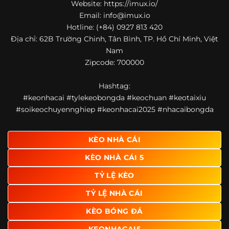
Website: https://imux.io/
Email:
info@imux.io
Hotline: (+84) 0927 813 420
Địa chỉ: 62B Trường Chinh, Tân Bình, TP. Hồ Chí Minh, Việt
Nam
Zipcode: 700000
Hashtag:
#keonhacai #tylekeobongda #keochuan #keotaixiu
#soikeochuyennghiep #keonhacai2025 #nhacaibongda
KÈO NHÀ CÁI
KÈO NHÀ CÁI 5
TỶ LỆ KÈO
TỶ LỆ NHÀ CÁI
KÈO BÓNG ĐÁ