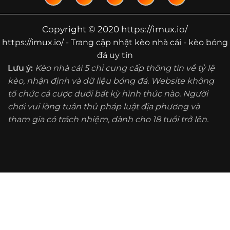
Copyright © 2020 https://imux.io/
https://imux.io/ - Trang cập nhật kèo nhà cái - kèo bóng
đá uy tín
Lưu ý:
Kèo nhà cái 5 chỉ cung cấp thông tin về tỷ lệ
kèo, nhận định và dữ liệu bóng đá. Website không
tổ chức cá cược dưới bất kỳ hình thức nào. Người
chơi vui lòng tuân thủ pháp luật địa phương và
tham gia có trách nhiệm, dành cho 18 tuổi trở lên.