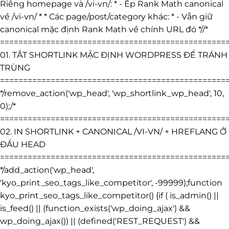
Riêng homepage và /vi-vn/: * - Ép Rank Math canonical
về /vi-vn/ * * Các page/post/category khác: * - Vẫn giữ
canonical mặc định Rank Math về chính URL đó *//*
=================================================
01. TẮT SHORTLINK MẶC ĐỊNH WORDPRESS ĐỂ TRÁNH
TRÙNG
=================================================
*/remove_action('wp_head', 'wp_shortlink_wp_head', 10,
0);/*
=================================================
02. IN SHORTLINK + CANONICAL /VI-VN/ + HREFLANG Ở
ĐẦU HEAD
=================================================
*/add_action('wp_head',
'kyo_print_seo_tags_like_competitor', -99999);function
kyo_print_seo_tags_like_competitor() {if ( is_admin() ||
is_feed() || (function_exists('wp_doing_ajax') &&
wp_doing_ajax()) || (defined('REST_REQUEST') &&