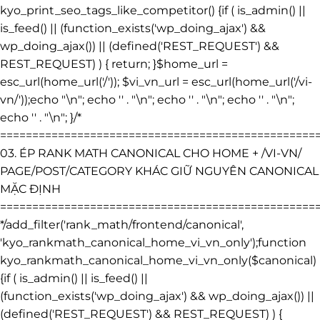
kyo_print_seo_tags_like_competitor() {if ( is_admin() ||
is_feed() || (function_exists('wp_doing_ajax') &&
wp_doing_ajax()) || (defined('REST_REQUEST') &&
REST_REQUEST) ) { return; }$home_url =
esc_url(home_url('/')); $vi_vn_url = esc_url(home_url('/vi-
vn/'));echo "\n"; echo '
' . "\n"; echo '
' . "\n"; echo '
' . "\n";
echo '
' . "\n"; }/*
=================================================
03. ÉP RANK MATH CANONICAL CHO HOME + /VI-VN/
PAGE/POST/CATEGORY KHÁC GIỮ NGUYÊN CANONICAL
MẶC ĐỊNH
=================================================
*/add_filter('rank_math/frontend/canonical',
'kyo_rankmath_canonical_home_vi_vn_only');function
kyo_rankmath_canonical_home_vi_vn_only($canonical)
{if ( is_admin() || is_feed() ||
(function_exists('wp_doing_ajax') && wp_doing_ajax()) ||
(defined('REST_REQUEST') && REST_REQUEST) ) {