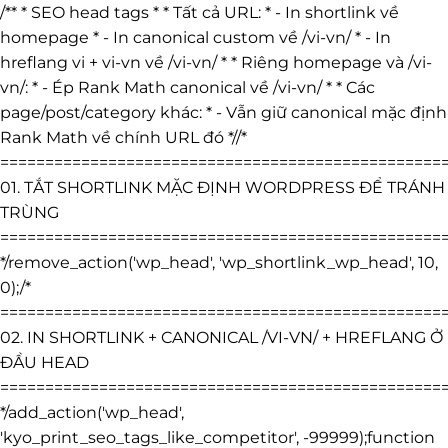
/** * SEO head tags * * Tất cả URL: * - In shortlink về
homepage * - In canonical custom về /vi-vn/ * - In
hreflang vi + vi-vn về /vi-vn/ * * Riêng homepage và /vi-
vn/: * - Ép Rank Math canonical về /vi-vn/ * * Các
page/post/category khác: * - Vẫn giữ canonical mặc định
Rank Math về chính URL đó *//*
=================================================
01. TẮT SHORTLINK MẶC ĐỊNH WORDPRESS ĐỂ TRÁNH
TRÙNG
=================================================
*/remove_action('wp_head', 'wp_shortlink_wp_head', 10,
0);/*
=================================================
02. IN SHORTLINK + CANONICAL /VI-VN/ + HREFLANG Ở
ĐẦU HEAD
=================================================
*/add_action('wp_head',
'kyo_print_seo_tags_like_competitor', -99999);function