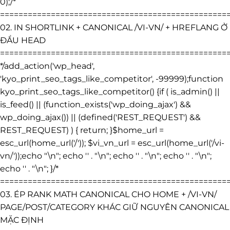
0);/*
=================================================
02. IN SHORTLINK + CANONICAL /VI-VN/ + HREFLANG Ở
ĐẦU HEAD
=================================================
*/add_action('wp_head',
'kyo_print_seo_tags_like_competitor', -99999);function
kyo_print_seo_tags_like_competitor() {if ( is_admin() ||
is_feed() || (function_exists('wp_doing_ajax') &&
wp_doing_ajax()) || (defined('REST_REQUEST') &&
REST_REQUEST) ) { return; }$home_url =
esc_url(home_url('/')); $vi_vn_url = esc_url(home_url('/vi-
vn/'));echo "\n"; echo '
' . "\n"; echo '
' . "\n"; echo '
' . "\n";
echo '
' . "\n"; }/*
=================================================
03. ÉP RANK MATH CANONICAL CHO HOME + /VI-VN/
PAGE/POST/CATEGORY KHÁC GIỮ NGUYÊN CANONICAL
MẶC ĐỊNH