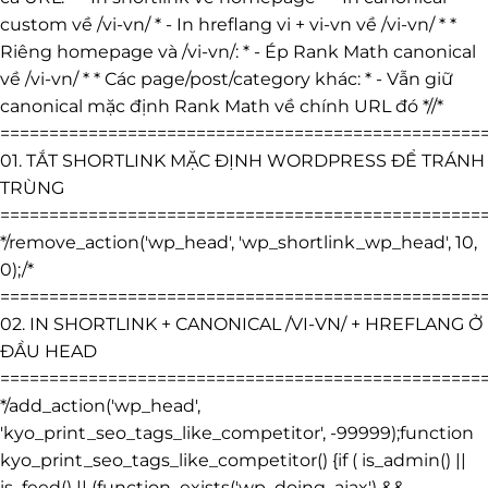
custom về /vi-vn/ * - In hreflang vi + vi-vn về /vi-vn/ * *
Riêng homepage và /vi-vn/: * - Ép Rank Math canonical
về /vi-vn/ * * Các page/post/category khác: * - Vẫn giữ
canonical mặc định Rank Math về chính URL đó *//*
=================================================
01. TẮT SHORTLINK MẶC ĐỊNH WORDPRESS ĐỂ TRÁNH
TRÙNG
=================================================
*/remove_action('wp_head', 'wp_shortlink_wp_head', 10,
0);/*
=================================================
02. IN SHORTLINK + CANONICAL /VI-VN/ + HREFLANG Ở
ĐẦU HEAD
=================================================
*/add_action('wp_head',
'kyo_print_seo_tags_like_competitor', -99999);function
kyo_print_seo_tags_like_competitor() {if ( is_admin() ||
is_feed() || (function_exists('wp_doing_ajax') &&