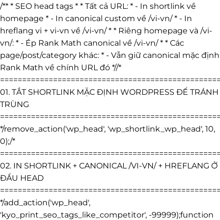
/** * SEO head tags * * Tất cả URL: * - In shortlink về
homepage * - In canonical custom về /vi-vn/ * - In
hreflang vi + vi-vn về /vi-vn/ * * Riêng homepage và /vi-
vn/: * - Ép Rank Math canonical về /vi-vn/ * * Các
page/post/category khác: * - Vẫn giữ canonical mặc định
Rank Math về chính URL đó *//*
=================================================
01. TẮT SHORTLINK MẶC ĐỊNH WORDPRESS ĐỂ TRÁNH
TRÙNG
=================================================
*/remove_action('wp_head', 'wp_shortlink_wp_head', 10,
0);/*
=================================================
02. IN SHORTLINK + CANONICAL /VI-VN/ + HREFLANG Ở
ĐẦU HEAD
=================================================
*/add_action('wp_head',
'kyo_print_seo_tags_like_competitor', -99999);function