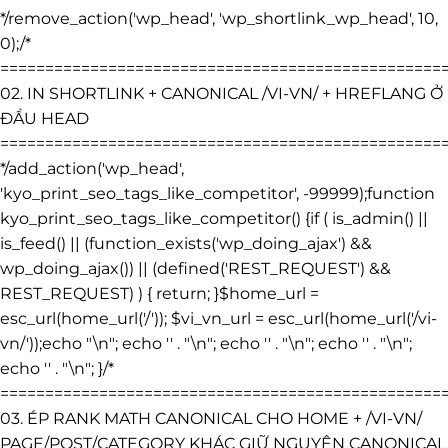
*/remove_action('wp_head', 'wp_shortlink_wp_head', 10,
0);/*
=================================================
02. IN SHORTLINK + CANONICAL /VI-VN/ + HREFLANG Ở
ĐẦU HEAD
=================================================
*/add_action('wp_head',
'kyo_print_seo_tags_like_competitor', -99999);function
kyo_print_seo_tags_like_competitor() {if ( is_admin() ||
is_feed() || (function_exists('wp_doing_ajax') &&
wp_doing_ajax()) || (defined('REST_REQUEST') &&
REST_REQUEST) ) { return; }$home_url =
esc_url(home_url('/')); $vi_vn_url = esc_url(home_url('/vi-
vn/'));echo "\n"; echo '
' . "\n"; echo '
' . "\n"; echo '
' . "\n";
echo '
' . "\n"; }/*
=================================================
03. ÉP RANK MATH CANONICAL CHO HOME + /VI-VN/
PAGE/POST/CATEGORY KHÁC GIỮ NGUYÊN CANONICAL