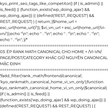
kyo_print_seo_tags_like_competitor() {if ( is_admin() ||
is_feed() || (function_exists('wp_doing_ajax') &&
wp_doing_ajax()) || (defined('REST_REQUEST') &&
REST_REQUEST) ) { return; }$home_url =
esc_url(home_url('/')); $vi_vn_url = esc_url(home_url('/vi-
vn/'));echo "\n"; echo '
' . "\n"; echo '
' . "\n"; echo '
' . "\n";
echo '
' . "\n"; }/*
=================================================
03. ÉP RANK MATH CANONICAL CHO HOME + /VI-VN/
PAGE/POST/CATEGORY KHÁC GIỮ NGUYÊN CANONICAL
MẶC ĐỊNH
=================================================
*/add_filter('rank_math/frontend/canonical',
'kyo_rankmath_canonical_home_vi_vn_only');function
kyo_rankmath_canonical_home_vi_vn_only($canonical)
{if ( is_admin() || is_feed() ||
(function_exists('wp_doing_ajax') && wp_doing_ajax()) ||
(defined('REST_REQUEST') && REST_REQUEST) ) {