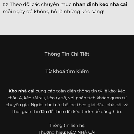
👉 Theo dõi các chuyên mục
nhan dinh keo nha cai
mỗi ngày để không bỏ lỡ những kèo sáng!
Thông Tin Chi Tiết
Từ khoá tìm kiếm
Kèo nhà cái
cung cấp toàn diện thông tin tỷ lệ kèo: kèo
châu Á, kèo tài xỉu, kèo tỷ số, với phân tích khách quan từ
chuyên gia. Người chơi có thể lọc theo giải đấu, nhà cái, và
thời gian thi đấu để theo dõi kèo thơm dễ dàng hơn.
Thông tin liên hệ:
Thương hiệu: KÈO NHÀ CÁI