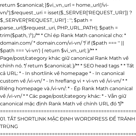
return $canonical; }$vi_vn_url = home_url('/vi-
vn/');$request_uri = isset($_SERVER['REQUEST_URI']) ?
$_SERVER['REQUEST_URI'] : ''; $path =
parse_url($request_uri, PHP_URL_PATH); $path =
trim($path, '/');/** * Chỉ ép Rank Math canonical cho: *
domain.com/ * domain.com/vi-vn/ */ if ($path === '' ||
$path === 'vi-vn') { return $vi_vn_url; }/** *
Page/post/category khác giữ canonical Rank Math về
chính nó. */ return $canonical; }/** * SEO head tags * * Tất
cả URL: * - In shortlink về homepage * - In canonical
custom về /vi-vn/ * - In hreflang vi + vi-vn về /vi-vn/ * *
Riêng homepage và /vi-vn/: * - Ép Rank Math canonical
về /vi-vn/ * * Các page/post/category khác: * - Vẫn giữ
canonical mặc định Rank Math về chính URL đó *//*
=================================================
01. TẮT SHORTLINK MẶC ĐỊNH WORDPRESS ĐỂ TRÁNH
TRÙNG
=================================================