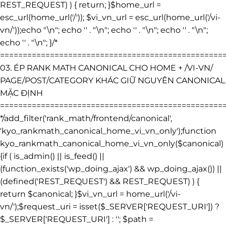
REST_REQUEST) ) { return; }$home_url =
esc_url(home_url('/')); $vi_vn_url = esc_url(home_url('/vi-
vn/'));echo "\n"; echo '
' . "\n"; echo '
' . "\n"; echo '
' . "\n";
echo '
' . "\n"; }/*
=================================================
03. ÉP RANK MATH CANONICAL CHO HOME + /VI-VN/
PAGE/POST/CATEGORY KHÁC GIỮ NGUYÊN CANONICAL
MẶC ĐỊNH
=================================================
*/add_filter('rank_math/frontend/canonical',
'kyo_rankmath_canonical_home_vi_vn_only');function
kyo_rankmath_canonical_home_vi_vn_only($canonical)
{if ( is_admin() || is_feed() ||
(function_exists('wp_doing_ajax') && wp_doing_ajax()) ||
(defined('REST_REQUEST') && REST_REQUEST) ) {
return $canonical; }$vi_vn_url = home_url('/vi-
vn/');$request_uri = isset($_SERVER['REQUEST_URI']) ?
$_SERVER['REQUEST_URI'] : ''; $path =