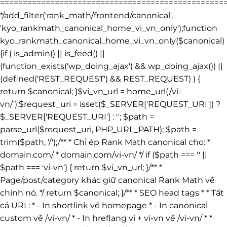
=================================================
*/add_filter('rank_math/frontend/canonical',
'kyo_rankmath_canonical_home_vi_vn_only');function
kyo_rankmath_canonical_home_vi_vn_only($canonical)
{if ( is_admin() || is_feed() ||
(function_exists('wp_doing_ajax') && wp_doing_ajax()) ||
(defined('REST_REQUEST') && REST_REQUEST) ) {
return $canonical; }$vi_vn_url = home_url('/vi-
vn/');$request_uri = isset($_SERVER['REQUEST_URI']) ?
$_SERVER['REQUEST_URI'] : ''; $path =
parse_url($request_uri, PHP_URL_PATH); $path =
trim($path, '/');/** * Chỉ ép Rank Math canonical cho: *
domain.com/ * domain.com/vi-vn/ */ if ($path === '' ||
$path === 'vi-vn') { return $vi_vn_url; }/** *
Page/post/category khác giữ canonical Rank Math về
chính nó. */ return $canonical; }/** * SEO head tags * * Tất
cả URL: * - In shortlink về homepage * - In canonical
custom về /vi-vn/ * - In hreflang vi + vi-vn về /vi-vn/ * *