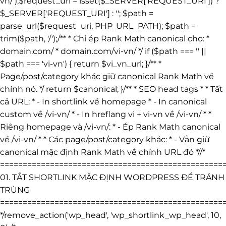
vn/');$request_uri = isset($_SERVER['REQUEST_URI']) ?
$_SERVER['REQUEST_URI'] : ''; $path =
parse_url($request_uri, PHP_URL_PATH); $path =
trim($path, '/');/** * Chỉ ép Rank Math canonical cho: *
domain.com/ * domain.com/vi-vn/ */ if ($path === '' ||
$path === 'vi-vn') { return $vi_vn_url; }/** *
Page/post/category khác giữ canonical Rank Math về
chính nó. */ return $canonical; }/** * SEO head tags * * Tất
cả URL: * - In shortlink về homepage * - In canonical
custom về /vi-vn/ * - In hreflang vi + vi-vn về /vi-vn/ * *
Riêng homepage và /vi-vn/: * - Ép Rank Math canonical
về /vi-vn/ * * Các page/post/category khác: * - Vẫn giữ
canonical mặc định Rank Math về chính URL đó *//*
=================================================
01. TẮT SHORTLINK MẶC ĐỊNH WORDPRESS ĐỂ TRÁNH
TRÙNG
=================================================
*/remove_action('wp_head', 'wp_shortlink_wp_head', 10,