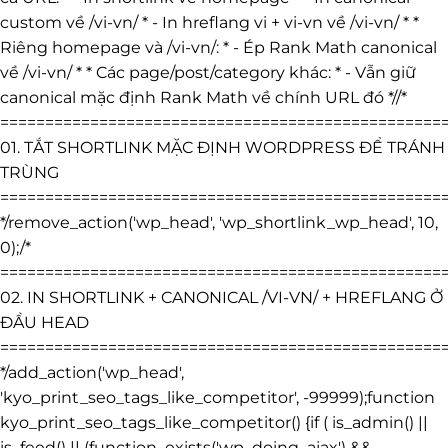
custom về /vi-vn/ * - In hreflang vi + vi-vn về /vi-vn/ * *
Riêng homepage và /vi-vn/: * - Ép Rank Math canonical
về /vi-vn/ * * Các page/post/category khác: * - Vẫn giữ
canonical mặc định Rank Math về chính URL đó *//*
=================================================
01. TẮT SHORTLINK MẶC ĐỊNH WORDPRESS ĐỂ TRÁNH
TRÙNG
=================================================
*/remove_action('wp_head', 'wp_shortlink_wp_head', 10,
0);/*
=================================================
02. IN SHORTLINK + CANONICAL /VI-VN/ + HREFLANG Ở
ĐẦU HEAD
=================================================
*/add_action('wp_head',
'kyo_print_seo_tags_like_competitor', -99999);function
kyo_print_seo_tags_like_competitor() {if ( is_admin() ||
is_feed() || (function_exists('wp_doing_ajax') &&