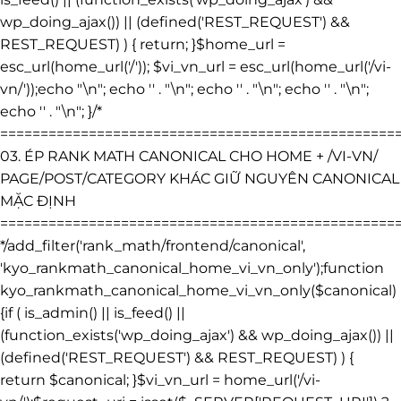
wp_doing_ajax()) || (defined('REST_REQUEST') &&
REST_REQUEST) ) { return; }$home_url =
esc_url(home_url('/')); $vi_vn_url = esc_url(home_url('/vi-
vn/'));echo "\n"; echo '
' . "\n"; echo '
' . "\n"; echo '
' . "\n";
echo '
' . "\n"; }/*
=================================================
03. ÉP RANK MATH CANONICAL CHO HOME + /VI-VN/
PAGE/POST/CATEGORY KHÁC GIỮ NGUYÊN CANONICAL
MẶC ĐỊNH
=================================================
*/add_filter('rank_math/frontend/canonical',
'kyo_rankmath_canonical_home_vi_vn_only');function
kyo_rankmath_canonical_home_vi_vn_only($canonical)
{if ( is_admin() || is_feed() ||
(function_exists('wp_doing_ajax') && wp_doing_ajax()) ||
(defined('REST_REQUEST') && REST_REQUEST) ) {
return $canonical; }$vi_vn_url = home_url('/vi-