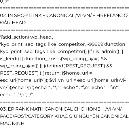
0);/*
=================================================
02. IN SHORTLINK + CANONICAL /VI-VN/ + HREFLANG Ở
ĐẦU HEAD
=================================================
*/add_action('wp_head',
'kyo_print_seo_tags_like_competitor', -99999);function
kyo_print_seo_tags_like_competitor() {if ( is_admin() ||
is_feed() || (function_exists('wp_doing_ajax') &&
wp_doing_ajax()) || (defined('REST_REQUEST') &&
REST_REQUEST) ) { return; }$home_url =
esc_url(home_url('/')); $vi_vn_url = esc_url(home_url('/vi-
vn/'));echo "\n"; echo '
' . "\n"; echo '
' . "\n"; echo '
' . "\n";
echo '
' . "\n"; }/*
=================================================
03. ÉP RANK MATH CANONICAL CHO HOME + /VI-VN/
PAGE/POST/CATEGORY KHÁC GIỮ NGUYÊN CANONICAL
MẶC ĐỊNH