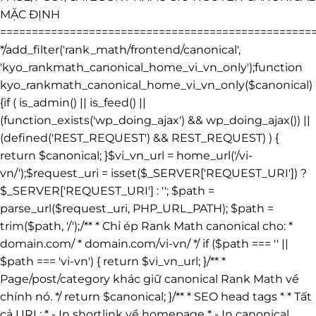
MẶC ĐỊNH
=================================================
*/add_filter('rank_math/frontend/canonical',
'kyo_rankmath_canonical_home_vi_vn_only');function
kyo_rankmath_canonical_home_vi_vn_only($canonical)
{if ( is_admin() || is_feed() ||
(function_exists('wp_doing_ajax') && wp_doing_ajax()) ||
(defined('REST_REQUEST') && REST_REQUEST) ) {
return $canonical; }$vi_vn_url = home_url('/vi-
vn/');$request_uri = isset($_SERVER['REQUEST_URI']) ?
$_SERVER['REQUEST_URI'] : ''; $path =
parse_url($request_uri, PHP_URL_PATH); $path =
trim($path, '/');/** * Chỉ ép Rank Math canonical cho: *
domain.com/ * domain.com/vi-vn/ */ if ($path === '' ||
$path === 'vi-vn') { return $vi_vn_url; }/** *
Page/post/category khác giữ canonical Rank Math về
chính nó. */ return $canonical; }/** * SEO head tags * * Tất
cả URL: * - In shortlink về homepage * - In canonical