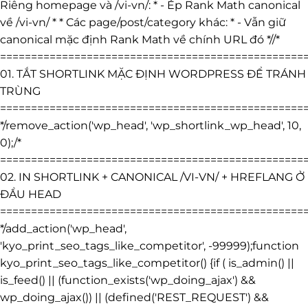
Riêng homepage và /vi-vn/: * - Ép Rank Math canonical
về /vi-vn/ * * Các page/post/category khác: * - Vẫn giữ
canonical mặc định Rank Math về chính URL đó *//*
=================================================
01. TẮT SHORTLINK MẶC ĐỊNH WORDPRESS ĐỂ TRÁNH
TRÙNG
=================================================
*/remove_action('wp_head', 'wp_shortlink_wp_head', 10,
0);/*
=================================================
02. IN SHORTLINK + CANONICAL /VI-VN/ + HREFLANG Ở
ĐẦU HEAD
=================================================
*/add_action('wp_head',
'kyo_print_seo_tags_like_competitor', -99999);function
kyo_print_seo_tags_like_competitor() {if ( is_admin() ||
is_feed() || (function_exists('wp_doing_ajax') &&
wp_doing_ajax()) || (defined('REST_REQUEST') &&