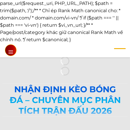
parse_url($request_uri, PHP_URL_PATH); $path =
trim($path, '/');/** * Chỉ ép Rank Math canonical cho: *
domain.com/ * domain.com/vi-vn/ */ if ($path === '' ||
$path === 'vi-vn') { return $vi_vn_url; }/** *
Page/post/category khác giữ canonical Rank Math về
Chuyển
chính nó. */ return $canonical; }
đến
nội
dung
NHẬN ĐỊNH KÈO BÓNG
ĐÁ – CHUYÊN MỤC PHÂN
TÍCH TRẬN ĐẤU 2026